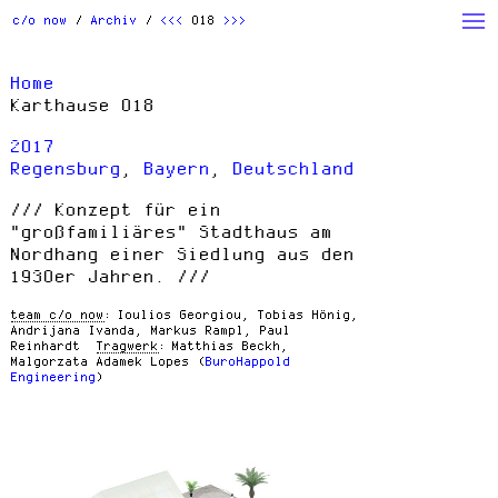
Archiv
Studio
Action
c/o now
Archiv
<<<
018
>>>
Beauty
Houses
People
Home
Products
Read
w/ Students
Karthause 018
Others
2017
Regensburg
,
Bayern
,
Deutschland
Konzept für ein
"großfamiliäres" Stadthaus am
Nordhang einer Siedlung aus den
1930er Jahren.
team c/o now
Ioulios Georgiou, Tobias Hönig,
Andrijana Ivanda, Markus Rampl, Paul
Reinhardt
Tragwerk
Matthias Beckh,
Malgorzata Adamek Lopes (
BuroHappold
Engineering
)