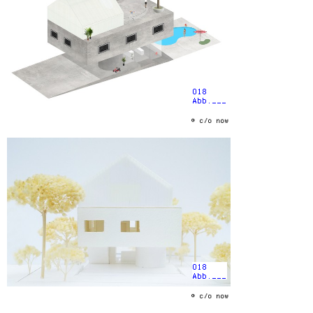
018
Abb.___
© c/o now
018
Abb.___
© c/o now