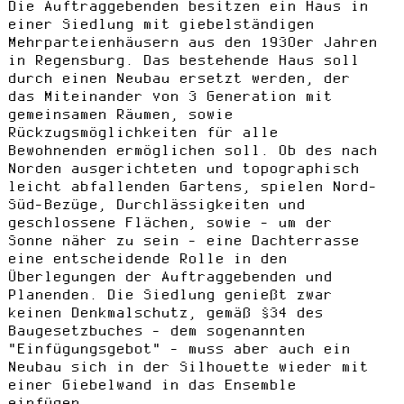
Die Auftraggebenden besitzen ein Haus in
einer Siedlung mit giebelständigen
Mehrparteienhäusern aus den 1930er Jahren
in Regensburg. Das bestehende Haus soll
durch einen Neubau ersetzt werden, der
das Miteinander von 3 Generation mit
gemeinsamen Räumen, sowie
Rückzugsmöglichkeiten für alle
Bewohnenden ermöglichen soll. Ob des nach
Norden ausgerichteten und topographisch
leicht abfallenden Gartens, spielen Nord-
Süd-Bezüge, Durchlässigkeiten und
geschlossene Flächen, sowie - um der
Sonne näher zu sein - eine Dachterrasse
eine entscheidende Rolle in den
Überlegungen der Auftraggebenden und
Planenden. Die Siedlung genießt zwar
keinen Denkmalschutz, gemäß §34 des
Baugesetzbuches - dem sogenannten
"Einfügungsgebot" - muss aber auch ein
Neubau sich in der Silhouette wieder mit
einer Giebelwand in das Ensemble
einfügen.