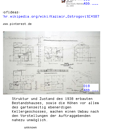
Abb.___
esofideas:
//hr.wikipedia.org/wiki/Kazimir_Ostrogovi%C4%87
© www.pinterest.de
018
Abb.___
Struktur und Zustand des 1938 erbauten
Bestandshauses, sowie die Höhen vor allem
des gartenseitig ebenerdigen
Kellergeschosses, machen einen Umbau nach
den Vorstellungen der Auftraggebenden
nahezu unmöglich.
unknown