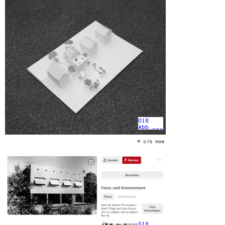
018
Abb.___
© c/o now
018