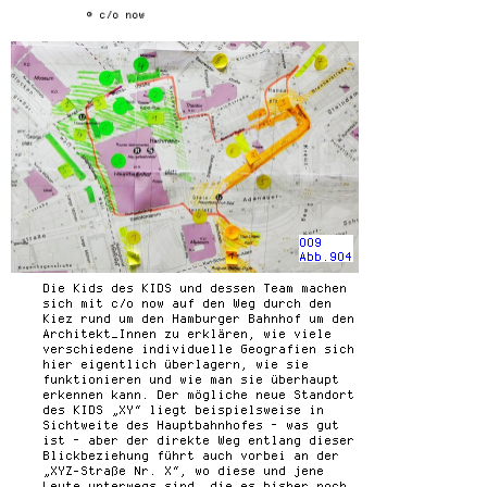
© c/o now
009
Abb.904
Die Kids des KIDS und dessen Team machen
sich mit c/o now auf den Weg durch den
Kiez rund um den Hamburger Bahnhof um den
Architekt_Innen zu erklären, wie viele
verschiedene individuelle Geografien sich
hier eigentlich überlagern, wie sie
funktionieren und wie man sie überhaupt
erkennen kann. Der mögliche neue Standort
des KIDS „XY“ liegt beispielsweise in
Sichtweite des Hauptbahnhofes – was gut
ist – aber der direkte Weg entlang dieser
Blickbeziehung führt auch vorbei an der
„XYZ-Straße Nr. X“, wo diese und jene
Leute unterwegs sind, die es bisher noch