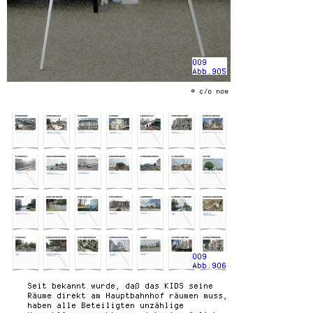
009
Abb.905
© c/o now
009
Abb.906
Seit bekannt wurde, daß das KIDS seine
Räume direkt am Hauptbahnhof räumen muss,
haben alle Beteiligten unzählige