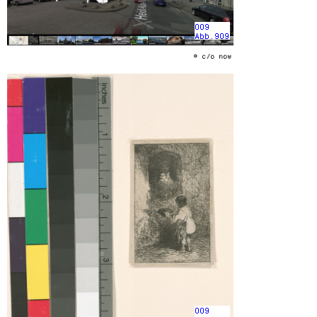
009
Abb.909
© c/o now
009