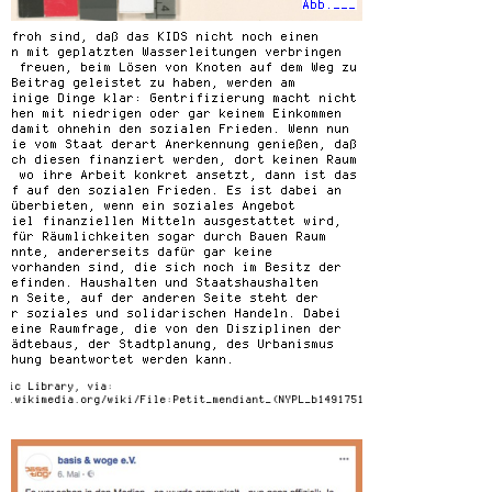
Abb.___
e froh sind, daß das KIDS nicht noch einen
ern mit geplatzten Wasserleitungen verbringen
ns freuen, beim Lösen von Knoten auf dem Weg zu
n Beitrag geleistet zu haben, werden am
 einige Dinge klar: Gentrifizierung macht nicht
schen mit niedrigen oder gar keinem Einkommen
t damit ohnehin den sozialen Frieden. Wenn nun
 die vom Staat derart Anerkennung genießen, daß
urch diesen finanziert werden, dort keinen Raum
n, wo ihre Arbeit konkret ansetzt, dann ist das
iff auf den sozialen Frieden. Es ist dabei an
u überbieten, wenn ein soziales Angebot
 viel finanziellen Mitteln ausgestattet wird,
t für Räumlichkeiten sogar durch Bauen Raum
könnte, andererseits dafür gar keine
) vorhanden sind, die sich noch im Besitz der
 befinden. Haushalten und Staatshaushalten
nen Seite, auf der anderen Seite steht der
für soziales und solidarischen Handeln. Dabei
m eine Raumfrage, die von den Disziplinen der
Städtebaus, der Stadtplanung, des Urbanismus
schung beantwortet werden kann.
blic Library, via:
ns.wikimedia.org/wiki/File:Petit_mendiant_(NYPL_b14917511-