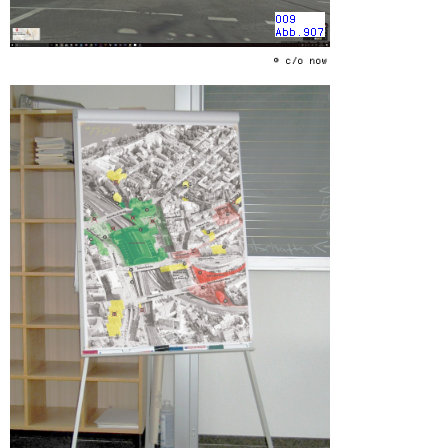
009
Abb.907
© c/o now