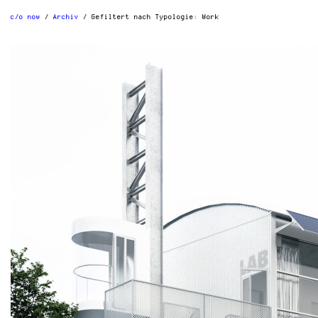
c/o now
Archiv
Gefiltert nach Typologie:
Work