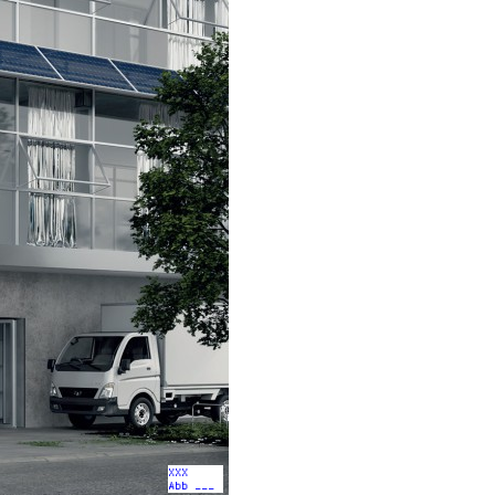
XXX
Abb ___