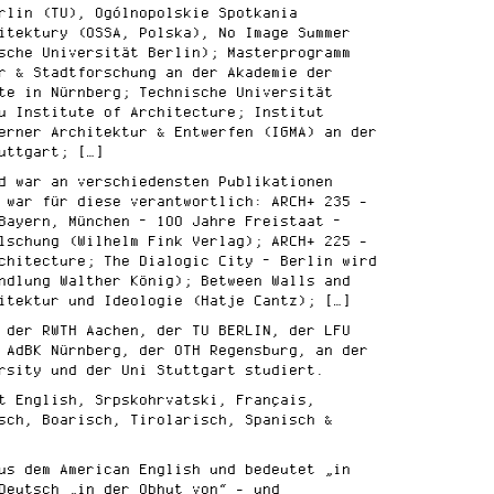
rlin (TU), Ogólnopolskie Spotkania
itektury (OSSA, Polska), No Image Summer
sche Universität Berlin); Masterprogramm
r & Stadtforschung an der Akademie der
te in Nürnberg; Technische Universität
u Institute of Architecture; Institut
erner Architektur & Entwerfen (IGMA) an der
uttgart; […]
d war an verschiedensten Publikationen
 war für diese verantwortlich: ARCH+ 235 -
Bayern, München – 100 Jahre Freistaat –
lschung (Wilhelm Fink Verlag); ARCH+ 225 -
chitecture; The Dialogic City – Berlin wird
ndlung Walther König); Between Walls and
itektur und Ideologie (Hatje Cantz); […]
 der RWTH Aachen, der TU BERLIN, der LFU
 AdBK Nürnberg, der OTH Regensburg, an der
rsity und der Uni Stuttgart studiert.
t English, Srpskohrvatski, Français,
sch, Boarisch, Tirolarisch, Spanisch &
us dem American English und bedeutet „in
Deutsch „in der Obhut von“ - und