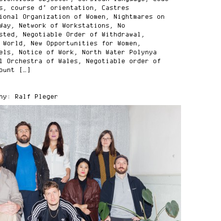
s, course d’ orientation, Castres
ional Organization of Women, Nightmares on
Way, Network of Workstations, No
sted, Negotiable Order of Withdrawal,
 World, New Opportunities for Women,
els, Notice of Work, North Water Polynya
l Orchestra of Wales, Negotiable order of
ount […]
hy: Ralf Pleger