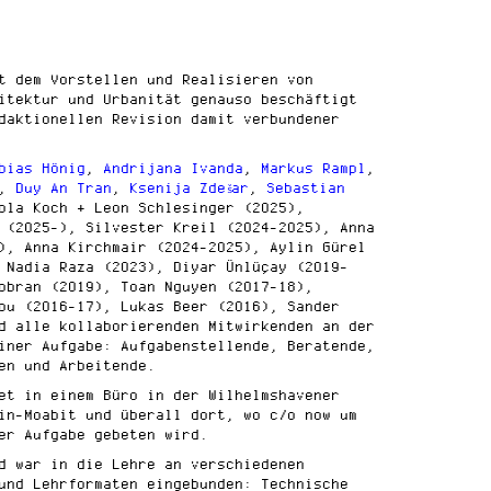
t dem Vorstellen und Realisieren von
itektur und Urbanität genauso beschäftigt
daktionellen Revision damit verbundener
bias Hönig
,
Andrijana Ivanda
,
Markus Rampl
,
,
Duy An Tran
,
Ksenija Zdešar
,
Sebastian
ola Koch + Leon Schlesinger (2025),
 (2025-), Silvester Kreil (2024-2025), Anna
), Anna Kirchmair (2024-2025), Aylin Gürel
 Nadia Raza (2023), Diyar Ünlüçay (2019-
obran (2019), Toan Nguyen (2017-18),
ou (2016-17), Lukas Beer (2016), Sander
d alle kollaborierenden Mitwirkenden an der
iner Aufgabe: Aufgabenstellende, Beratende,
en und Arbeitende.
et in einem Büro in der Wilhelmshavener
in-Moabit und überall dort, wo c/o now um
er Aufgabe gebeten wird.
d war in die Lehre an verschiedenen
und Lehrformaten eingebunden: Technische