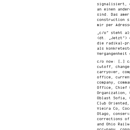
signalisiert, 
an einen ander
sind. Das amer
construction s
mir per Adress
„c/o“ steht al
(dt. „Jetzt“) 
die radikal-pr
als konkretest
Vergangenheit 
c/o now: […] c
cutoff, change
carryover, com
office, curren
company, comma
Office, Chief 
Organization, 
Oblast Sofia, 
Club Oriented,
Vieira Co, Coc
Otago, conserv
corrections of
and Ohio Railw
occupany, cons