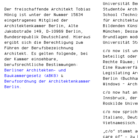
Universität Be
Der freischaffende Architekt Tobias
Studentów Arch
Hönig ist unter der Nummer 15634
School (Techni
eingetragenes Mitglied der
für Architektu
Architektenkammer Berlin, Alte
Bildenden Küns
Jakobstraße 149, D-10969 Berlin,
München; Dessa
Bundesrepublik Deutschland. Hieraus
Grundlagen mod
ergibt sich die Berechtigung zum
Universität St
Führen der Berufsbezeichnung
c/o now ist un
Architekt. Es gelten folgende, bei
beteiligt oder
der Kammer einsehbare,
Rechte Räume; 
berufsrechtliche Bestimmungen:
Eine Raumverfä
Berliner Architekten- und
Legislating Ar
Baukammergesetz (ABKG)
&
Berlin (Buchha
Berufsordnung der Architektenkammer
Windows – Arch
Berlin
.
c/o now hat an
Innsbruck, der
Roskilde Unive
c/o now sprich
Italiano, Deut
Vietnamesisch.
„c/o“ stammt a
care of“ - zu 