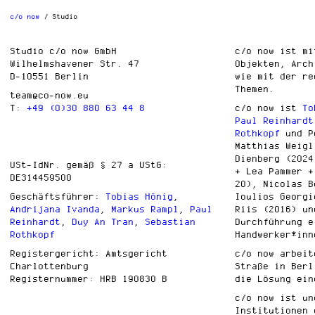
c/o now
Studio
Studio c/o now GmbH
c/o now ist mi
Wilhelmshavener Str. 47
Objekten, Arch
D-10551 Berlin
wie mit der re
Themen.
team@co-now.eu
T:
+49 (0)30 880 63 44 8
c/o now ist
To
Paul Reinhardt
Rothkopf
und P
Matthias Weigl
Dienberg (2024
USt-IdNr. gemäß § 27 a UStG:
+ Lea Pammer +
DE314459500
20), Nicolas B
Geschäftsführer:
Tobias Hönig
,
Ioulios Georgi
Andrijana Ivanda
,
Markus Rampl
,
Paul
Riis (2016) un
Reinhardt
,
Duy An Tran
,
Sebastian
Durchführung e
Rothkopf
Handwerker*inn
Registergericht: Amtsgericht
c/o now arbeit
Charlottenburg
Straße in Berl
Registernummer: HRB 190830 B
die Lösung ein
c/o now ist un
Institutionen 