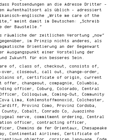
dass Postsendungen an die Adresse Dritter -
en Aufenthaltsort als üblich - adressiert
ikanisch-englische „Write me care of the
ite,“ meint damit im Deutschen: „Schreib
e der Baustelle.“
s räumliche der zeitlichen Verortung „now“
gegenüber, im Prinzip nichts anderes, als
agmatische Orientierung an der Gegenwart
er Ausgangspunkt einer Vorstellung der
und Zukunft für ein besseres Sein.
are of, class of, checkout, consists of,
-over, closeout, call out, change-order,
plains of, certificate of origin, current
t offer, changeout, compagnie, Columbia,
nding officer, Coburg, Colorado, Central
Officer, Colloquium, Coming-Out, Community
Cova Lima, Kohlenstoffmonoxid, Colchester,
Cardiff, Provinz Como, Provinz Cordoba,
 County, Cobalt, Conrado Co, Juaozinho
cygeal nerve, commitment ordering, Central
ation officer, contracting officer,
ficer, Chemins de fer Orientaux, Chesapeake
ay, Continental Airlines, Certificate of
cientious objector, corsican language, Code