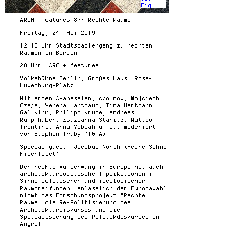
Fig.___
ARCH+ features 87: Rechte Räume
Freitag, 24. Mai 2019
12–15 Uhr Stadtspaziergang zu rechten
Räumen in Berlin
20 Uhr, ARCH+ features
Volksbühne Berlin, Großes Haus, Rosa-
Luxemburg-Platz
Mit Armen Avanessian, c/o now, Wojciech
Czaja, Verena Hartbaum, Tina Hartmann,
Gal Kirn, Philipp Krüpe, Andreas
Rumpfhuber, Zsuzsanna Stánitz, Matteo
Trentini, Anna Yeboah u. a., moderiert
von Stephan Trüby (IGmA)
Special guest: Jacobus North (Feine Sahne
Fischfilet)
Der rechte Aufschwung in Europa hat auch
architekturpolitische Implikationen im
Sinne politischer und ideologischer
Raumgreifungen. Anlässlich der Europawahl
nimmt das Forschungsprojekt "Rechte
Räume" die Re-Politisierung des
Architekturdiskurses und die
Spatialisierung des Politikdiskurses in
Angriff.