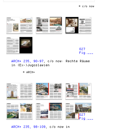
© c/o now
027
Fig.___
ARCH+ 235, 90-97
, c/o now: Rechte Räume
in (Ex-)Jugoslawien
© ARCH+
027
Fig.___
ARCH+ 235, 98-109
, c/o now in