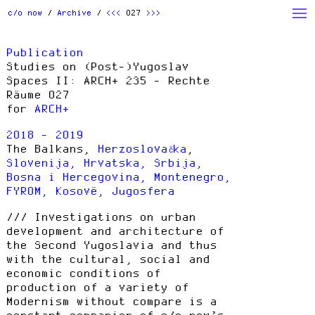
Archive
Studio
Action
c/o now
Archive
<<<
027
>>>
Beauty
Houses
People
Publication
Products
Read
w/ Students
Studies on (Post-)Yugoslav
Spaces II: ARCH+ 235 - Rechte
Others
Räume 027
for
ARCH+
2018 - 2019
The Balkans,
Herzoslovačka
,
Slovenija, Hrvatska, Srbija,
Bosna i Hercegovina, Montenegro,
FYROM, Kosovë
,
Jugosfera
Investigations on urban
development and architecture of
the Second Yugoslavia and thus
with the cultural, social and
economic conditions of
production of a variety of
Modernism without compare is a