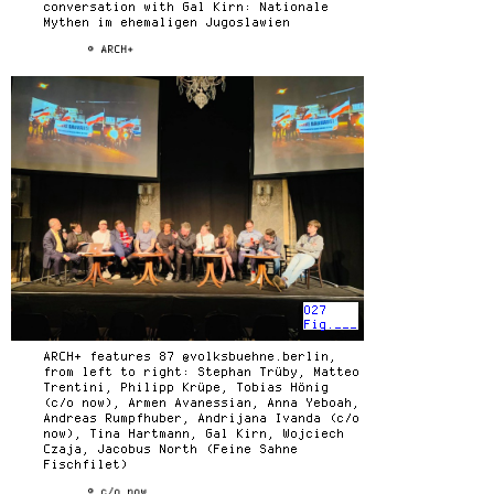
conversation with Gal Kirn: Nationale
Mythen im ehemaligen Jugoslawien
© ARCH+
027
Fig.___
ARCH+ features 87 @volksbuehne.berlin,
from left to right: Stephan Trüby, Matteo
Trentini, Philipp Krüpe, Tobias Hönig
(c/o now), Armen Avanessian, Anna Yeboah,
Andreas Rumpfhuber, Andrijana Ivanda (c/o
now), Tina Hartmann, Gal Kirn, Wojciech
Czaja, Jacobus North (Feine Sahne
Fischfilet)
© c/o now