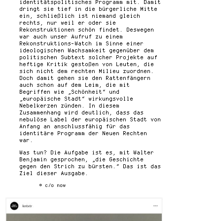
identitätspolitisches Programm mit. Damit
dringt sie tief in die bürgerliche Mitte
ein, schließlich ist niemand gleich
rechts, nur weil er oder sie
Rekonstruktionen schön findet. Deswegen
war auch unser Aufruf zu einem
Rekonstruktions-Watch im Sinne einer
ideologischen Wachsamkeit gegenüber dem
politischen Subtext solcher Projekte auf
heftige Kritik gestoßen von Leuten, die
sich nicht dem rechten Milieu zuordnen.
Doch damit gehen sie den Rattenfängern
auch schon auf dem Leim, die mit
Begriffen wie „Schönheit“ und
„europäische Stadt“ wirkungsvolle
Nebelkerzen zünden. In diesem
Zusammenhang wird deutlich, dass das
nebulöse Label der europäischen Stadt von
Anfang an anschlussfähig für das
identitäre Programm der Neuen Rechten
war.
Was tun? Die Aufgabe ist es, mit Walter
Benjamin gesprochen, „die Geschichte
gegen den Strich zu bürsten.“ Das ist das
Ziel dieser Ausgabe.
© c/o now