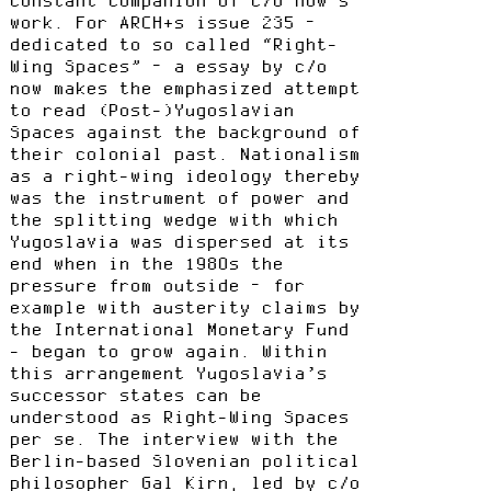
constant companion of c/o now’s
work. For ARCH+s issue 235 –
dedicated to so called “Right-
Wing Spaces” – a essay by c/o
now makes the emphasized attempt
to read (Post-)Yugoslavian
Spaces against the background of
their colonial past. Nationalism
as a right-wing ideology thereby
was the instrument of power and
the splitting wedge with which
Yugoslavia was dispersed at its
end when in the 1980s the
pressure from outside – for
example with austerity claims by
the International Monetary Fund
- began to grow again. Within
this arrangement Yugoslavia’s
successor states can be
understood as Right-Wing Spaces
per se. The interview with the
Berlin-based Slovenian political
philosopher Gal Kirn, led by c/o