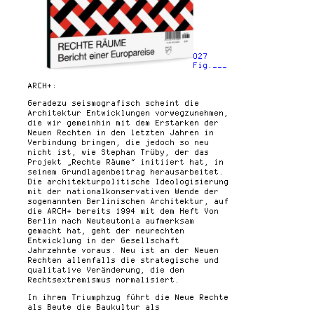
027
Fig.___
ARCH+:
Geradezu seismografisch scheint die
Architektur Entwicklungen vorwegzunehmen,
die wir gemeinhin mit dem Erstarken der
Neuen Rechten in den letzten Jahren in
Verbindung bringen, die jedoch so neu
nicht ist, wie Stephan Trüby, der das
Projekt „Rechte Räume“ initiiert hat, in
seinem Grundlagenbeitrag herausarbeitet.
Die architekturpolitische Ideologisierung
mit der national­konservativen Wende der
sogenannten ­Berlinischen Architektur, auf
die ARCH+ bereits 1994 mit dem Heft Von
Berlin nach Neuteutonia aufmerksam
gemacht hat, geht der neurechten
Entwicklung in der Gesellschaft
Jahrzehnte voraus. Neu ist an der Neuen
Rechten allenfalls die strategische und
qualitative Veränderung, die den
Rechtsextremismus normalisiert.
In ihrem Triumphzug führt die Neue Rechte
als Beute die Baukultur als