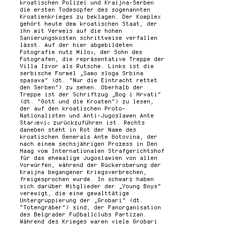
kroatischen Polizei und Kraijna-Serben
die ersten Todesopfer des sogenannten
Kroatienkrieges zu beklagen. Der Komplex
gehört heute dem kroatischen Staat, der
ihn mit Verweis auf die hohen
Sanierungskosten schrittweise verfallen
lässt. Auf der hier abgebildeten
Fotografie nutz Miloš, der Sohn des
Fotografen, die repräsentative Treppe der
Villa Izvor als Rutsche. Links ist die
serbische Formel „Samo sloga Srbina
spasava“ (dt. "Nur die Eintracht rettet
den Serben") zu sehen. Oberhalb der
Treppe ist der Schriftzug „Bog i Hrvati“
(dt. "Gott und die Kroaten") zu lesen,
der auf den kroatischen Proto-
Nationalisten und Anti-Jugoslawen Ante
Starčević zurückzuführen ist. Rechts
daneben steht in Rot der Name des
kroatischen Generals Ante Gotovina, der
nach einem sechsjährigen Prozess in Den
Haag vom Internationalen Strafgerichtshof
für das ehemalige Jugoslawien von allen
Vorwürfen, während der Rückeroberung der
Kraijna begangener Kriegsverbrechen,
freigesprochen wurde. In schwarz haben
sich darüber Mitglieder der „Young Boys“
verewigt, die eine gewalttätige
Untergruppierung der „Grobari“ (dt.
"Totengräber") sind, der Fanorganisation
des Belgrader Fußballclubs Partizan.
Während des Krieges waren viele Grobari