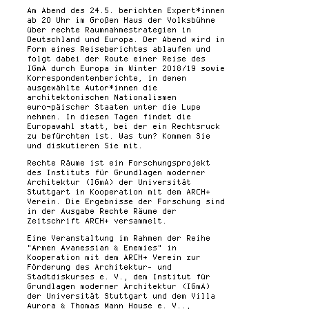
Am Abend des 24.5. berichten Expert*innen
ab 20 Uhr im Großen Haus der Volksbühne
über rechte Raumnahmestrategien in
Deutschland und Europa. Der Abend wird in
Form eines Reiseberichtes ablaufen und
folgt dabei der Route einer Reise des
IGmA durch Europa im Winter 2018/19 sowie
Korrespondentenberichte, in denen
ausgewählte Autor*innen die
architektonischen Nationalismen
euro¬päischer Staaten unter die Lupe
nehmen. In diesen Tagen findet die
Europawahl statt, bei der ein Rechtsruck
zu befürchten ist. Was tun? Kommen Sie
und diskutieren Sie mit.
Rechte Räume ist ein Forschungsprojekt
des Instituts für Grundlagen moderner
Architektur (IGmA) der Universität
Stuttgart in Kooperation mit dem ARCH+
Verein. Die Ergebnisse der Forschung sind
in der Ausgabe Rechte Räume der
Zeitschrift ARCH+ versammelt.
Eine Veranstaltung im Rahmen der Reihe
"Armen Avanessian & Enemies" in
Kooperation mit dem ARCH+ Verein zur
Förderung des Architektur- und
Stadtdiskurses e. V., dem Institut für
Grundlagen moderner Architektur (IGmA)
der Universität Stuttgart und dem Villa
Aurora & Thomas Mann House e. V..,